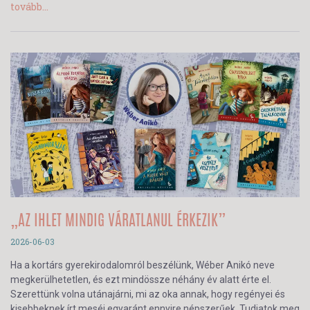
tovább...
„AZ IHLET MINDIG VÁRATLANUL ÉRKEZIK”
2026-06-03
Ha a kortárs gyerekirodalomról beszélünk, Wéber Anikó neve
megkerülhetetlen, és ezt mindössze néhány év alatt érte el.
Szerettünk volna utánajárni, mi az oka annak, hogy regényei és
kisebbeknek írt meséi egyaránt ennyire népszerűek. Tudjatok meg