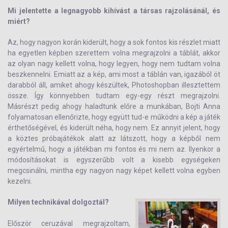
Mi jelentette a legnagyobb kihívást a társas rajzolásánál, és
miért?
Az, hogy nagyon korán kiderült, hogy a sok fontos kis részlet miatt
ha egyetlen képben szerettem volna megrajzolni a táblát, akkor
az olyan nagy kellett volna, hogy legyen, hogy nem tudtam volna
beszkennelni. Emiatt az a kép, ami most a táblán van, igazából öt
darabból áll, amiket ahogy készültek, Photoshopban illesztettem
össze. Így könnyebben tudtam egy-egy részt megrajzolni.
Másrészt pedig ahogy haladtunk előre a munkában, Bojti Anna
folyamatosan ellenőrizte, hogy együtt tud-e működni a kép a játék
érthetőségével, és kiderült néha, hogy nem. Ez annyit jelent, hogy
a köztes próbajátékok alatt az látszott, hogy a képből nem
egyértelmű, hogy a játékban mi fontos és mi nem az. Ilyenkor a
módosításokat is egyszerűbb volt a kisebb egységeken
megcsinálni, mintha egy nagyon nagy képet kellett volna egyben
kezelni.
Milyen technikával dolgoztál?
Először ceruzával megrajzoltam,