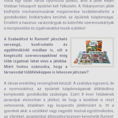
volna egy olyan városi nyomozós játékot, ahol a játék elején
titokban felcsapott épületet kell felkutatni. A Rókanyomon játék
kódfejtős mechanizmusának megismerése továbblendítette a
gondolkodást, kódkártyákra kerültek az épületek tulajdonságai.
Emellett a hasznos varázstárgyak és különféle szerencsekártyák
is komplexebbé és izgalmasabbá teszik a játékot.
A Szabadítsd ki Ruminit! játszható
versengő, konfrontatív és
együttműködő módban is, sőt a
kiegészítő szerencsepaklival még
több izgalmat lehet vinni a játékba.
Miért fontos számodra, hogy a
társasodat többféleképpen is lehessen játszani?
A társas eredetileg versengőnek készült. A szabálya egyszerű, de
a nyomozáshoz, az épületek tulajdonságainak átlátásához
komplexebb gondolkodás szükséges. Ezért 8 éven felülieknek
javasoljuk elsősorban a játékot, de hogy a kisebbek is részt
vehessenek, kitaláltam egy kooperatív játékmódot is. Itt a
gyerekek akár a szülőkkel vagy nagyobb tesóval együttműködve,
az ötleteket, javaslatokat átbeszélve közösen kereshetik Ruminit.