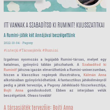
ITT VANNAK A SZABADÍTSD KI RUMINIT! KULISSZATITKAI
A Rumini-játék két Annájával beszélgettünk
2022-10-04
- Pagony
#interjú
#Társasjáték
#Rumini
Izgalmas nyomozás a legújabb Rumini-társas, melyet egy
hatalmas, gyönyörű táblán játszhatunk. A
Szabadítsd ki
Ruminit!
játszva igazán elmerülhetünk a Rumini-univerzumban,
hiszen a klasszikus regények illusztrátora,
Kálmán Anna
alkotásában gyönyörködhetünk. A fantasztikus játékélményről
pedig a játék tervezője, a Pagony Játékkiadó főszerkesztője,
Bojti Anna
gondoskodott. Ebben az interjúban velük
beszélgetünk. Olvass tovább!
A társasjáték tervezője: Bojti Anna