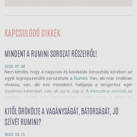
KAPCSOLÓDÓ CIKKEK
MINDENT A RUMINI SOROZAT RÉSZEIRŐL!
2026. 05. 28.
Nem kérdés, hogy a nagyovis és kisiskolás korosztály körében az
egyik legnépszerűbb sorozatunk a
Rumini
. Van, aki már önállóan
olvassa, van, aki esti meseként hallgatja a tengerész egér
izgalmas kalandjait, van, aki így is, úgy is.
A klasszikus sorozat
az
önállóan olvasni tudó kisiskolásokat szólítja meg, a Most én
olvasok!-kötetek az olvasni tanulókat: ebből a
sorozatból
aprócska
hősünk gyerekkorát, és ifjúkori kalandjait is megismerhetjük. A
KITŐL ÖRÖKÖLTE A VAGÁNYSÁGÁT, BÁTORSÁGÁT, JÓ
RUmini
-sorozat pedig azoknak szól, akik már jól eligazodnak a
SZÍVÉT RUMINI?
betűk világában, de a hosszabb részeket inkább még apa vagy
anya felolvasásában hallgatnák meg. Ebben a szemlében
2023. 02. 13.
mindegyik könyvről ejtünk pár szót. Olvassátok el és merüljetek