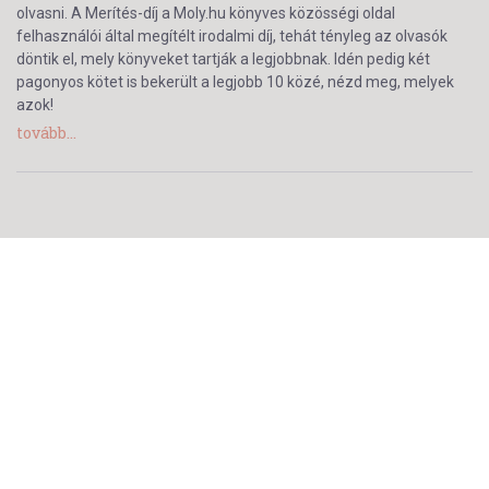
olvasni. A Merítés-díj a Moly.hu könyves közösségi oldal
felhasználói által megítélt irodalmi díj, tehát tényleg az olvasók
döntik el, mely könyveket tartják a legjobbnak. Idén pedig két
pagonyos kötet is bekerült a legjobb 10 közé, nézd meg, melyek
azok!
tovább...