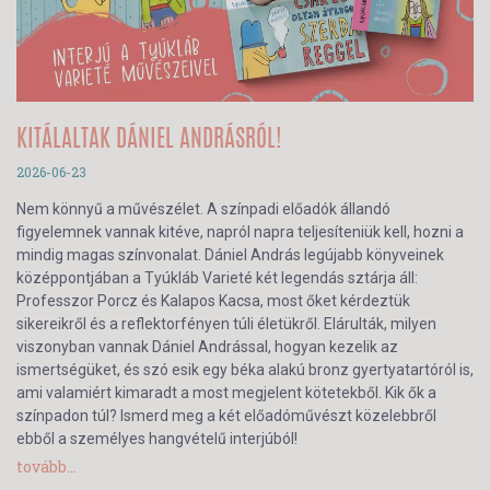
KITÁLALTAK DÁNIEL ANDRÁSRÓL!
2026-06-23
Nem könnyű a művészélet. A színpadi előadók állandó
figyelemnek vannak kitéve, napról napra teljesíteniük kell, hozni a
mindig magas színvonalat. Dániel András legújabb könyveinek
középpontjában a Tyúkláb Varieté két legendás sztárja áll:
Professzor Porcz és Kalapos Kacsa, most őket kérdeztük
sikereikről és a reflektorfényen túli életükről. Elárulták, milyen
viszonyban vannak Dániel Andrással, hogyan kezelik az
ismertségüket, és szó esik egy béka alakú bronz gyertyatartóról is,
ami valamiért kimaradt a most megjelent kötetekből. Kik ők a
színpadon túl? Ismerd meg a két előadóművészt közelebbről
ebből a személyes hangvételű interjúból!
tovább...