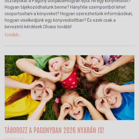
osztályokat a Pagony boltjaiba!Hogyan épül fel egy könyvesbolt?
Hogyan tájékozódhatunk benne? Hányféle szempontból lehet
csoportosítani a könyveket? Hogyan szerezhetünk információkat,
hogyan viselkedjünk egy könyvesboltban? És ezek csak a
bevezető kérdések.Olvass tovább!
tovább...
TÁBOROZZ A PAGONYBAN 2026 NYARÁN IS!