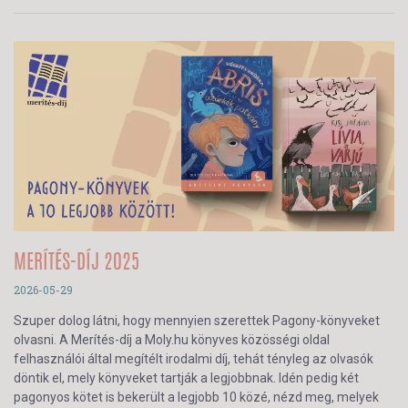
MERÍTÉS-DÍJ 2025
2026-05-29
Szuper dolog látni, hogy mennyien szerettek Pagony-könyveket
olvasni. A Merítés-díj a Moly.hu könyves közösségi oldal
felhasználói által megítélt irodalmi díj, tehát tényleg az olvasók
döntik el, mely könyveket tartják a legjobbnak. Idén pedig két
pagonyos kötet is bekerült a legjobb 10 közé, nézd meg, melyek