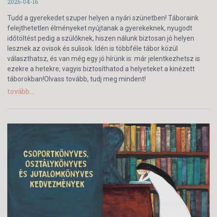
2026-04-16
Tudd a gyerekedet szuper helyen a nyári szünetben! Táboraink
felejthetetlen élményeket nyújtanak a gyerekeknek, nyugodt
időtöltést pedig a szülőknek, hiszen nálunk biztosan jó helyen
lesznek az ovisok és sulisok. Idén is többféle tábor közül
választhatsz, és van még egy jó hírünk is: már jelentkezhetsz is
ezekre a hetekre, vagyis biztosíthatod a helyeteket a kinézett
táborokban!Olvass tovább, tudj meg mindent!
tovább...