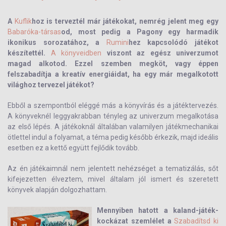
A
Kuflik
hoz is terveztél már játékokat, nemrég jelent meg egy
Babaróka-társas
od, most pedig a Pagony egy harmadik
ikonikus sorozatához, a
Rumini
hez kapcsolódó játékot
készítettél.
A könyveidben
viszont az egész univerzumot
magad alkotod. Ezzel szemben megköt, vagy éppen
felszabadítja a kreatív energiáidat, ha egy már megalkotott
világhoz tervezel játékot?
Ebből a szempontból eléggé más a könyvírás és a játéktervezés.
A könyveknél leggyakrabban tényleg az univerzum megalkotása
az első lépés. A játékoknál általában valamilyen játékmechanikai
ötlettel indul a folyamat, a téma pedig később érkezik, majd ideális
esetben ez a kettő együtt fejlődik tovább.
Az én játékaimnál nem jelentett nehézséget a tematizálás, sőt
kifejezetten élveztem, mivel általam jól ismert és szeretett
könyvek alapján dolgozhattam.
Mennyiben hatott a kaland-játék-
kockázat szemlélet a
Szabadítsd ki