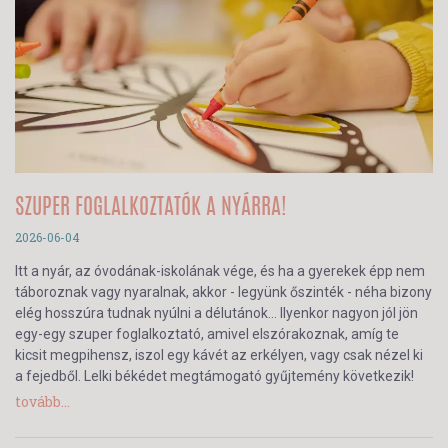
SZUPER FOGLALKOZTATÓK A NYÁRRA!
2026-06-04
Itt a nyár, az óvodának-iskolának vége, és ha a gyerekek épp nem
táboroznak vagy nyaralnak, akkor - legyünk őszinték - néha bizony
elég hosszúra tudnak nyúlni a délutánok… Ilyenkor nagyon jól jön
egy-egy szuper foglalkoztató, amivel elszórakoznak, amíg te
kicsit megpihensz, iszol egy kávét az erkélyen, vagy csak nézel ki
a fejedből. Lelki békédet megtámogató gyűjtemény következik!
tovább...