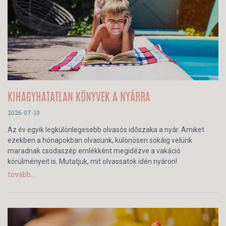
KIHAGYHATATLAN KÖNYVEK A NYÁRRA
2026-07-10
Az év egyik legkülönlegesebb olvasós időszaka a nyár. Amiket
ezekben a hónapokban olvasunk, különösen sokáig velünk
maradnak csodaszép emlékként megidézve a vakáció
körülményeit is. Mutatjuk, mit olvassatok idén nyáron!
tovább...