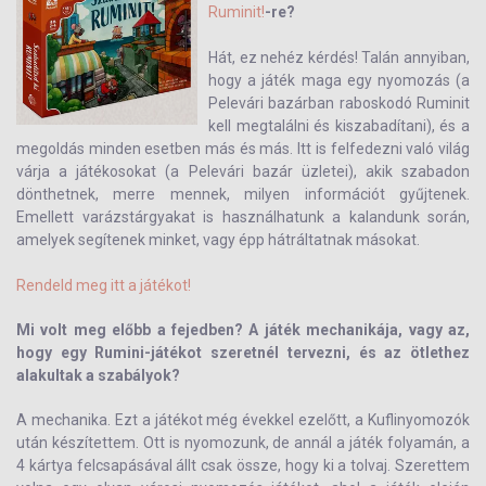
Ruminit!
-re?
Hát, ez nehéz kérdés! Talán annyiban,
hogy a játék maga egy nyomozás (a
Pelevári bazárban raboskodó Ruminit
kell megtalálni és kiszabadítani), és a
megoldás minden esetben más és más. Itt is felfedezni való világ
várja a játékosokat (a Pelevári bazár üzletei), akik szabadon
dönthetnek, merre mennek, milyen információt gyűjtenek.
Emellett varázstárgyakat is használhatunk a kalandunk során,
amelyek segítenek minket, vagy épp hátráltatnak másokat.
Rendeld meg itt a játékot!
Mi volt meg előbb a fejedben? A játék mechanikája, vagy az,
hogy egy Rumini-játékot szeretnél tervezni, és az ötlethez
alakultak a szabályok?
A mechanika. Ezt a játékot még évekkel ezelőtt, a Kuflinyomozók
után készítettem. Ott is nyomozunk, de annál a játék folyamán, a
4 kártya felcsapásával állt csak össze, hogy ki a tolvaj. Szerettem