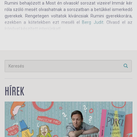
Rumini behajózott a
Most én olvasok! sorozat
vizeire! Immár kér
bele Rumini világában!
róla szóló mesét olvashatnak a sorozatban a betűkkel ismerkedő
gyerekek. Rengetegen voltatok kíváncsiak Rumini gyerekkorára,
ezekben a kötetekben ezt meséli el
Berg Judit
. Olvasd el az
írónővel készített interjúnkat!
HÍREK