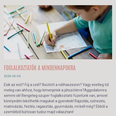
FOGLALKOZTATÓK A MINDENNAPOKRA
2026-06-04
Esik az eső? Fúj a szél? Beütött a náthaszezon? Vagy esetleg túl
meleg van ahhoz, hogy kimenjetek a játszótérre?Aggodalomra
semmi ok! Rengeteg szuper foglalkoztató füzetünk van, amivel
könnyedén leköthetik magukat a gyerekek! Rajzolás, színezés,
matricázás, festés, ragasztás, gyurmázás, mi kell még? Ebből a
szemléből biztosan tudsz majd választani!