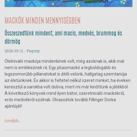
MACKÓK MINDEN MENNYISÉGBEN
Összeszedtünk mindent, ami macis, medvés, brummog és
dörmög
2026-05-11
- Pagony
Ölelnivaló mackója mindenkinek volt, még azoknak is, akik már
nem is emlékeznek rá. Egy plüssmackó a legboldogabb és
legszomorúbb pillanatokat is átéli velünk, hallgatag szemtanúja
az életünknek. És akkor is feltétel nélkül szeret minket, ha éveken
keresztül a sarokba volt dobva, mert mi már kinőttünk a játékból.
A következő könyvek mind ilyen bátor, szeretnivaló mackókról,
erős medvékről szólnak. Olvassátok tovább Fillinger Dorka
ajánlóját!
tovább...