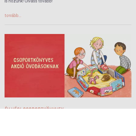
is hozunk! Olvass tovább!
tovább...
ÉV VÉGI CSOPORTKÖNYVEK
2026-os kedvezményes ajánlat óvodák számára
2026-03-31
- Pagony