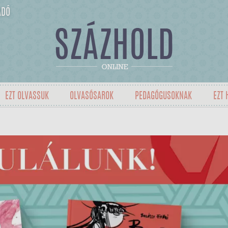
ADÓ
EZT OLVASSUK
OLVASÓSAROK
PEDAGÓGUSOKNAK
EZT 