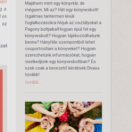
aló!
Majdnem mint egy könyvtár, de
ág a
mégsem. Mi az? Hát egy könyvesbolt!
l és
Izgalmas tantermen kívüli
foglalkozásokra hívjuk az osztályokat a
t az
Pagony boltjaiba!Hogyan épül fel egy
könyvesbolt? Hogyan tájékozódhatunk
benne? Hányféle szempontból lehet
zel
csoportosítani a könyveket? Hogyan
szerezhetünk információkat, hogyan
viselkedjünk egy könyvesboltban? És
ezek csak a bevezető kérdések.Olvass
tovább!
tovább...