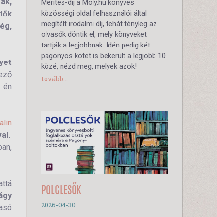
ak,
Merítés-díj a Moly.hu könyves
közösségi oldal felhasználói által
dők
megítélt irodalmi díj, tehát tényleg az
ég,
olvasók döntik el, mely könyveket
tartják a legjobbnak. Idén pedig két
pagonyos kötet is bekerült a legjobb 10
yet
közé, nézd meg, melyek azok!
jező
tovább...
 én
alin
al.
ban,
attá
POLCLESŐK
ágy
2026-04-30
vasó