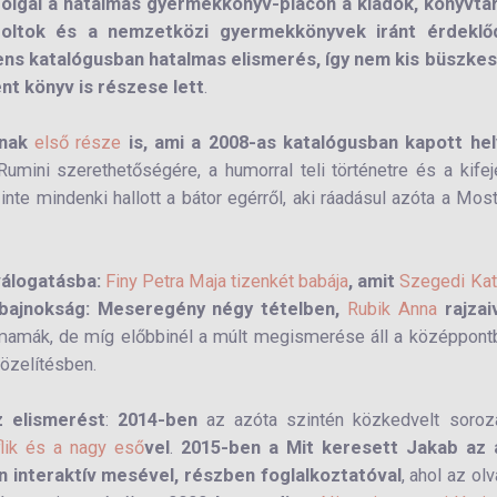
zolgál a hatalmas gyermekkönyv-piacon a kiadók, könyvtár
sboltok és a nemzetközi gyermekkönyvek iránt érdeklő
ens katalógusban hatalmas elismerés, így nem kis büszkes
t könyv is részese lett
.
nak
első része
is, ami a 2008-as katalógusban kapott hel
Rumini szerethetőségére, a humorral teli történetre és a kife
inte mindenki hallott a bátor egérről, aki ráadásul azóta a
Most
válogatásba:
Finy Petra
Maja tizenkét babája
, amit
Szegedi Kat
ibajnokság: Meseregény négy tételben,
Rubik Anna
rajzaiv
mamák, de míg előbbinél a múlt megismerése áll a középpont
közelítésben.
 elismerést
:
2014-ben
az azóta szintén közkedvelt soroz
lik és a nagy eső
vel
.
2015-ben a Mit keresett Jakab az 
en interaktív mesével, részben foglalkoztatóval
, ahol az ol