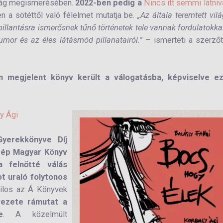
ilág megismerésében.
2022-ben pedig a
Nincs itt semmi látniv
n a sötéttől való félelmet mutatja be.
„Az általa teremtett vil
pillantásra ismerősnek tűnő történetek tele vannak fordulatokka
or és az éles látásmód pillanatairól.”
– ismerteti a szerző
 megjelent könyv került a válogatásba, képviselve ez
ly Ági
yerekkönyve Díj
zép Magyar Könyv
 felnőtté válás
t uraló folytonos
Tilos az Á Könyvek
vezete rámutat a
e
. A közelmúlt