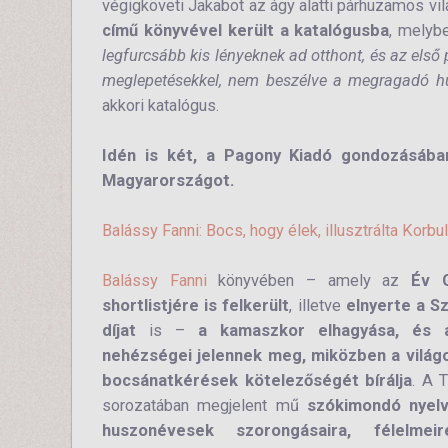
végigköveti Jakabot az ágy alatti párhuzamos v
című könyvével került a katalógusba
, melybe
legfurcsább kis lényeknek ad otthont, és az első 
meglepetésekkel, nem beszélve a megragadó hum
akkori katalógus.
Idén is két, a Pagony Kiadó gondozásában
Magyarországot.
Balássy Fanni: Bocs, hogy élek, illusztrálta Korbu
Balássy Fanni
könyvében – amely az
Év G
shortlistjére is felkerült
, illetve
elnyerte a S
díjat
is –
a kamaszkor elhagyása, és a
nehézségei jelennek meg, miközben a világo
bocsánatkérések kötelezőségét bírálja
. A 
sorozatában megjelent mű
szókimondó nyel
huszonévesek szorongásaira, félelmeir